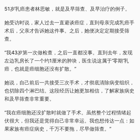
51岁乳癌患者林思敏，就是及早筛查、及早治疗的例子。
她受访时说，家人过去一直避谈癌症，直到母亲完成乳癌手
术后，父亲才告诉她这件事。之后，她便决定定期接受筛
查。
“我43岁第一次做检查，之后一直都没事。直到去年，发现
左边乳房长了一个约1厘米的肿块，医生说这属于‘零期’乳
癌，也就是癌细胞还没有扩散。”
她说，自己前后一共接受三次手术，才彻底清除病变组织，
也切除四个淋巴结。这段经历让她更加相信，了解家族病史
和及早筛查非常重要。
“我在癌细胞还没扩散时就做了手术。虽然整个过程情绪起
伏很大，但我还是觉得自己非常幸运。我也想传达一点：如
果家族有癌症病史，千万不要拖，尽早做筛查。”