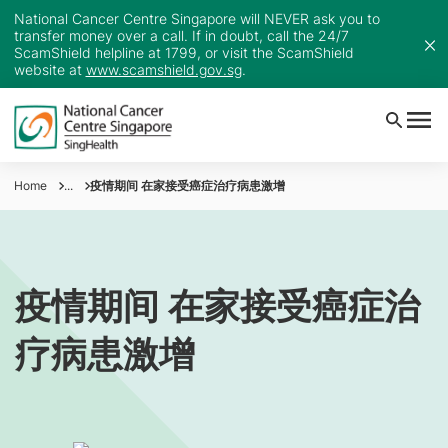
National Cancer Centre Singapore will NEVER ask you to
transfer money over a call. If in doubt, call the 24/7
ScamShield helpline at 1799, or visit the ScamShield
website at
www.scamshield.gov.sg
.
Home
...
疫情期间 在家接受癌症治疗病患激增
疫情期间 在家接受癌症治
疗病患激增