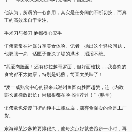
他认为，所谓的一心多用，其实是任务间的不断切换，而真
正的高效来自于专注。
手术刀与餐刀 他都得心应手
伍伟豪常在社媒分享美食体验。记者一抛出这个轻松问题，
他双眼一亮，话匣子像决了堤的洪水，滔滔不绝。
“我爱肉脞面！还有砂拉越哥罗面，但好面难找.....我喜欢的
食物都不太健康，特别是蚝煎，简直太美味了！
“麦士威熟食中心的福来成潮州鱼圆肉脞面超赞，连（内政
部长兼律政部长）尚穆根都在脸书推荐过！”（哄堂）
伍伟豪也爱厦门街的纯手工酿豆腐，嫌弃食阁卖的全是工厂
货。
东海岸某沙爹摊要排很久，他每次点好就去跑步一小时，再