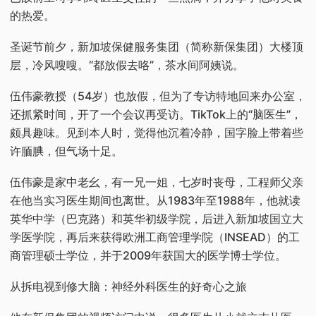
的热爱。
圣诞节前夕，新加坡保健服务集团（简称新保集团）大楼顶
层，冷风嗖嗖。“都放假去咯”，茶水间阿姨说。
伍伟豪教授（54岁）也放假，但为了专访特地回来办公室，
还抓紧时间，开了一个会议再受访。TikTok上的“脑医生”，
颇具趣味。见到本人时，觉得他沉着冷静，国字脸上带着些
许腼腆，但气场十足。
伍伟豪是家中老幺，有一兄一姐，七岁时丧母，工程师父亲
在他当实习医生期间也离世。从1983年至1988年，他就读
英华中学（巴克路）和英华初级学院，后进入新加坡国立大
学医学院，再后来获得欧洲工商管理学院（INSEAD）的工
商管理硕士学位，并于2009年获国大的医学博士学位。
从拆电视到修大脑：神经外科医生的好奇心之旅