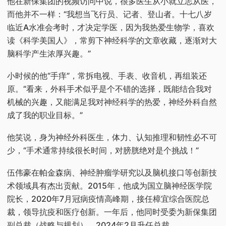
他在新保集团的视频访问中说，很多医生从小就立志从医，
而他并不一样：“我想当飞行员、记者、登山者。十七八岁
临近A水准会考时，才决定学医，因为我热爱生物学，喜欢
读《科学美国人》，常剪下神经科学的文章收藏，逐渐对大
脑科学产生浓厚兴趣。”
小时候的他“手痒”，常拆电视、手表、收音机，再组装还
原。“看来，外科手术似乎是个不错的选择，既能结合我对
机械的兴趣，又能满足我对神经科学的热爱，神经外科自然
成了我的职业目标。”
他笑说，身为神经外科医生，体力、认知推理和韧性必不可
少，“手术通常持续很长时间，对膀胱绝对是个挑战！”
伍伟豪在帕金森病、神经肿瘤学研究以及脑机接口等创新技
术领域具有杰出贡献。2015年，他成为国立脑神经医学院
院长，2020年7月冠病疫情高峰期，接任樟宜综合医院总
裁，领导抗疫和医疗创新。一年后，他同时受委为新保集团
副总裁（战略与规划），2024年2月升任总裁。