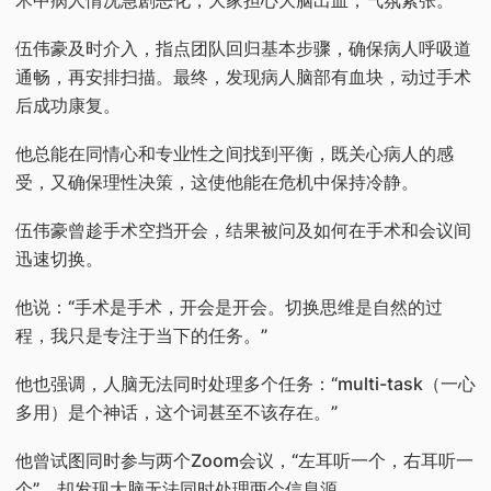
术中病人情况急剧恶化，大家担心大脑出血，气氛紧张。
伍伟豪及时介入，指点团队回归基本步骤，确保病人呼吸道
通畅，再安排扫描。最终，发现病人脑部有血块，动过手术
后成功康复。
他总能在同情心和专业性之间找到平衡，既关心病人的感
受，又确保理性决策，这使他能在危机中保持冷静。
伍伟豪曾趁手术空挡开会，结果被问及如何在手术和会议间
迅速切换。
他说：“手术是手术，开会是开会。切换思维是自然的过
程，我只是专注于当下的任务。”
他也强调，人脑无法同时处理多个任务：“multi-task（一心
多用）是个神话，这个词甚至不该存在。”
他曾试图同时参与两个Zoom会议，“左耳听一个，右耳听一
个”，却发现大脑无法同时处理两个信息源。