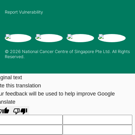
Report Vulnerability
© 2026 National Cancer Centre of Singapore Pte Ltd. All Rights
Reserved.
ginal text
e this translation
ur feedback will be used to help improve Google
anslate