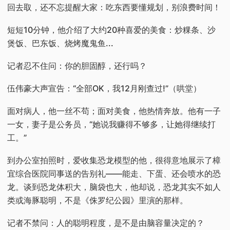
回去取，还不忘提醒大家：吃东西要懂规划，别浪费时间！
短短10分钟，他介绍了大约20种喜爱的美食：炒粿条、沙
煲饭、巴东饭、烧烤魔鬼鱼...
记者忍不住问：你的胆固醇，还行吗？
伍伟豪大声宣告：“全部OK，我12月刚查过!”（哄堂）
面对病人，他一丝不苟；面对美食，他热情奔放。他有一子
一女，妻子是公务员，“她说我赚得不够多，让她得继续打
工。”
到办公室拍照时，爱收集恐龙模型的他，很得意地展示了樟
宜综合医院同事送的告别礼——能走、下蛋、还会喷水的恐
龙。谈到恐龙体积大，脑袋也大，他却说，恐龙其实不如人
类或海豚聪明，不是《侏罗纪公园》里演的那样。
记者不禁问：人的聪明程度，是不是由脑容量决定的？