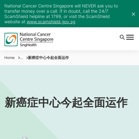
National Cancer Centre Singapore will NEVER ask you to
transfer money over a call. If in doubt, call the 24/7
ScamShield helpline at 1799, or visit the ScamShield
website at
www.scamshield.gov.sg
.
Home
...
新癌症中心今起全面运作
新癌症中心今起全面运作